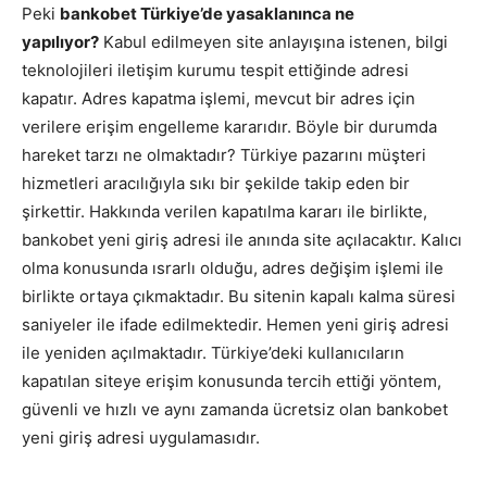
Peki
bankobet Türkiye’de yasaklanınca ne
yapılıyor?
Kabul edilmeyen site anlayışına istenen, bilgi
teknolojileri iletişim kurumu tespit ettiğinde adresi
kapatır. Adres kapatma işlemi, mevcut bir adres için
verilere erişim engelleme kararıdır. Böyle bir durumda
hareket tarzı ne olmaktadır? Türkiye pazarını müşteri
hizmetleri aracılığıyla sıkı bir şekilde takip eden bir
şirkettir. Hakkında verilen kapatılma kararı ile birlikte,
bankobet yeni giriş adresi ile anında site açılacaktır. Kalıcı
olma konusunda ısrarlı olduğu, adres değişim işlemi ile
birlikte ortaya çıkmaktadır. Bu sitenin kapalı kalma süresi
saniyeler ile ifade edilmektedir. Hemen yeni giriş adresi
ile yeniden açılmaktadır. Türkiye’deki kullanıcıların
kapatılan siteye erişim konusunda tercih ettiği yöntem,
güvenli ve hızlı ve aynı zamanda ücretsiz olan bankobet
yeni giriş adresi uygulamasıdır.