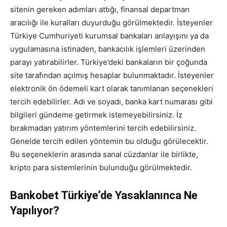
sitenin gereken adımları attığı, finansal departman
aracılığı ile kuralları duyurduğu görülmektedir. İsteyenler
Türkiye Cumhuriyeti kurumsal bankaları anlayışını ya da
uygulamasına istinaden, bankacılık işlemleri üzerinden
parayı yatırabilirler. Türkiye’deki bankaların bir çoğunda
site tarafından açılmış hesaplar bulunmaktadır. İsteyenler
elektronik ön ödemeli kart olarak tanımlanan seçenekleri
tercih edebilirler. Adı ve soyadı, banka kart numarası gibi
bilgileri gündeme getirmek istemeyebilirsiniz. İz
bırakmadan yatırım yöntemlerini tercih edebilirsiniz.
Genelde tercih edilen yöntemin bu olduğu görülecektir.
Bu seçeneklerin arasında sanal cüzdanlar ile birlikte,
kripto para sistemlerinin bulunduğu görülmektedir.
Bankobet Türkiye’de Yasaklanınca Ne
Yapılıyor?