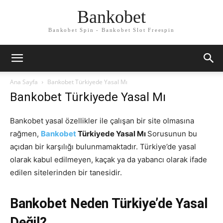
Bankobet
Bankobet Spin - Bankobet Slot Freespin
Ana Sayfa
Bankobet Türkiyede Yasal Mı
Bankobet Türkiyede Yasal Mı
Bankobet yasal özellikler ile çalışan bir site olmasına
rağmen,
Bankobet
Türkiyede Yasal Mı
Sorusunun bu
açıdan bir karşılığı bulunmamaktadır. Türkiye’de yasal
olarak kabul edilmeyen, kaçak ya da yabancı olarak ifade
edilen sitelerinden bir tanesidir.
Bankobet Neden Türkiye’de Yasal
Değil?