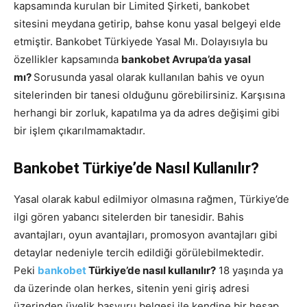
kapsamında kurulan bir Limited Şirketi, bankobet
sitesini meydana getirip, bahse konu yasal belgeyi elde
etmiştir. Bankobet Türkiyede Yasal Mı. Dolayısıyla bu
özellikler kapsamında
bankobet Avrupa’da yasal
mı?
Sorusunda yasal olarak kullanılan bahis ve oyun
sitelerinden bir tanesi olduğunu görebilirsiniz. Karşısına
herhangi bir zorluk, kapatılma ya da adres değişimi gibi
bir işlem çıkarılmamaktadır.
Bankobet Türkiye’de Nasıl Kullanılır?
Yasal olarak kabul edilmiyor olmasına rağmen, Türkiye’de
ilgi gören yabancı sitelerden bir tanesidir. Bahis
avantajları, oyun avantajları, promosyon avantajları gibi
detaylar nedeniyle tercih edildiği görülebilmektedir.
Peki
bankobet
Türkiye’de nasıl kullanılır?
18 yaşında ya
da üzerinde olan herkes, sitenin yeni giriş adresi
üzerinden üyelik başvuru belgesi ile kendine bir hesap