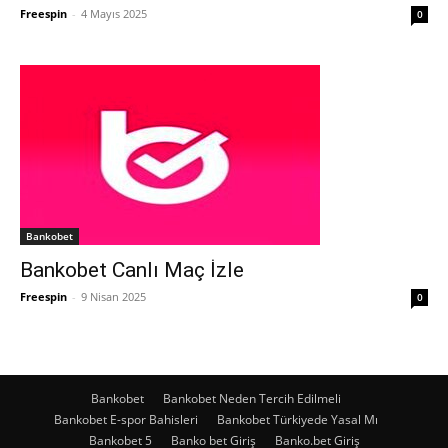
Freespin
-
4 Mayıs 2025
0
Bankobet
Bankobet Canlı Maç İzle
Freespin
-
9 Nisan 2025
0
Bankobet
Bankobet Neden Tercih Edilmeli
Bankobet E-spor Bahisleri
Bankobet Türkiyede Yasal Mı
Bankobet 5
Banko bet Giriş
Banko.bet Giriş