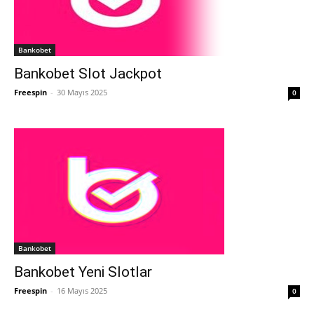
Bankobet
Bankobet Slot Jackpot
Freespin
-
30 Mayıs 2025
0
Bankobet
Bankobet Yeni Slotlar
Freespin
-
16 Mayıs 2025
0