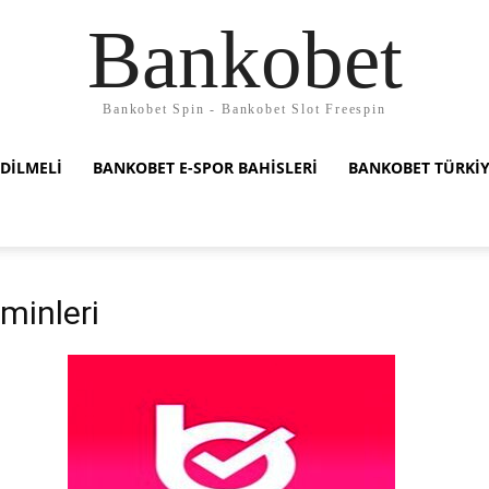
Bankobet
Bankobet Spin - Bankobet Slot Freespin
DILMELI
BANKOBET E-SPOR BAHISLERI
BANKOBET TÜRKIY
minleri