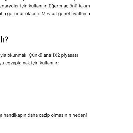
enaryolar için kullanılır. Eğer maç önü takım
aha görünür olabilir. Mevcut genel fiyatlama
lı?
yla okunmalı. Çünkü ana 1X2 piyasası
u cevaplamak için kullanılır:
upa handikapın daha cazip olmasının nedeni