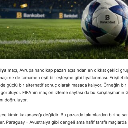
lya
maçı, Avrupa handikap pazarı açısından en dikkat çekici gr
maçı ne de tamamen eşit bir eşleşme gibi fiyatlanması. Erişilebil
 de güçlü bir alternatif sonuç olarak masada kalıyor. Örneğin bir
 görülüyor. FIFA’nın maç ön izleme sayfası da bu karşılaşmanın 
nı doğruluyor.
ce kimin kazanacağı değildir. Bu pazarda takımlardan birine sana
r. Paraguay – Avustralya gibi dengeli ama hafif taraflı maçlarda 