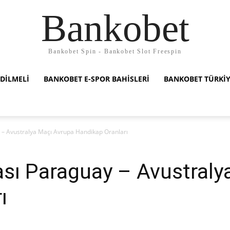
Bankobet
Bankobet Spin - Bankobet Slot Freespin
DILMELI
BANKOBET E-SPOR BAHISLERI
BANKOBET TÜRKIY
– Avustralya Maçı Avrupa Handikap Oranları
sı Paraguay – Avustraly
ı