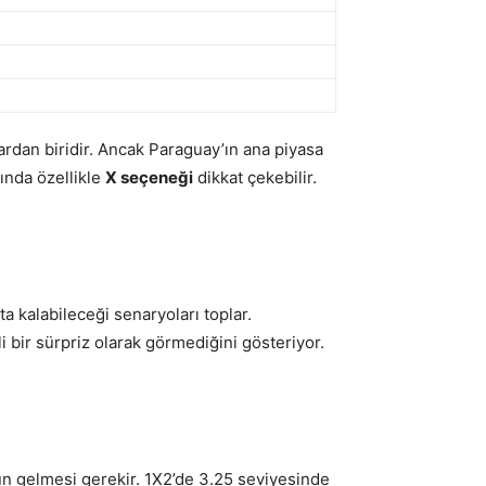
ardan biridir. Ancak Paraguay’ın ana piyasa
ında özellikle
X seçeneği
dikkat çekebilir.
a kalabileceği senaryoları toplar.
 bir sürpriz olarak görmediğini gösteriyor.
tün gelmesi gerekir. 1X2’de 3.25 seviyesinde