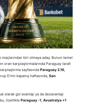
up maçlarından biri olmaya aday. Bunun temel
en oran karşılaştırmalarında Paraguay tarafı
 karşılaştırma sayfasında
Paraguay 2.16,
Grup D’nin kapanış haftasında,
San
l olarak gol avantajı ya da dezavantajı
bu, özellikle
Paraguay -1
,
Avustralya +1