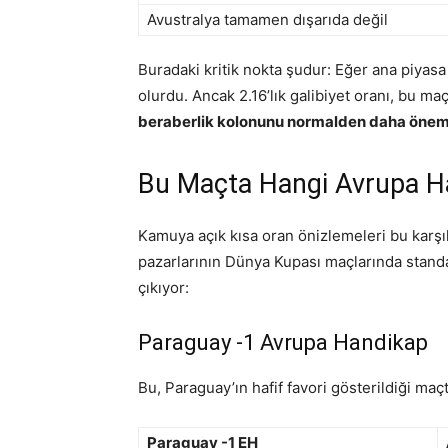
Avustralya tamamen dışarıda değil
Buradaki kritik nokta şudur: Eğer ana piyasa
olurdu. Ancak 2.16’lık galibiyet oranı, bu ma
beraberlik kolonunu normalden daha önemli
Bu Maçta Hangi Avrupa Ha
Kamuya açık kısa oran önizlemeleri bu karş
pazarlarının Dünya Kupası maçlarında standa
çıkıyor:
Paraguay -1 Avrupa Handikap
Bu, Paraguay’ın hafif favori gösterildiği maç
Paraguay -1 EH