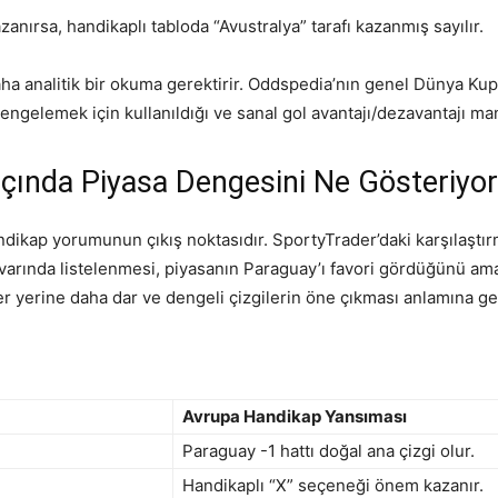
anırsa, handikaplı tabloda “Avustralya” tarafı kazanmış sayılır.
ha analitik bir okuma gerektirir. Oddspedia’nın genel Dünya Ku
engelemek için kullanıldığı ve sanal gol avantajı/dezavantajı mantığ
çında Piyasa Dengesini Ne Gösteriyo
ndikap yorumunun çıkış noktasıdır. SportyTrader’daki karşılaşt
varında listelenmesi, piyasanın Paraguay’ı favori gördüğünü ama
er yerine daha dar ve dengeli çizgilerin öne çıkması anlamına gel
Avrupa Handikap Yansıması
Paraguay -1 hattı doğal ana çizgi olur.
Handikaplı “X” seçeneği önem kazanır.