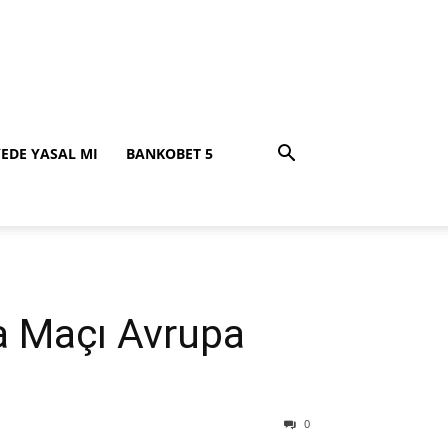
EDE YASAL MI
BANKOBET 5
a Maçı Avrupa
0