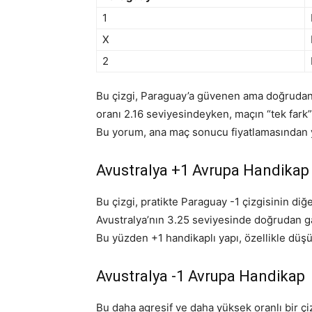
1
X
2
Bu çizgi, Paraguay’a güvenen ama doğrudan m
oranı 2.16 seviyesindeyken, maçın “tek fark”
Bu yorum, ana maç sonucu fiyatlamasından ya
Avustralya +1 Avrupa Handikap
Bu çizgi, pratikte Paraguay -1 çizgisinin di
Avustralya’nın 3.25 seviyesinde doğrudan gal
Bu yüzden +1 handikaplı yapı, özellikle düşü
Avustralya -1 Avrupa Handikap
Bu daha agresif ve daha yüksek oranlı bir çi