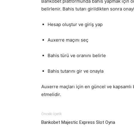
Bankobet platformunda bahis yapmak için önc
belirlenir. Bahis tutarı girildikten sonra on
Hesap oluştur ve giriş yap
Auxerre maçını seç
Bahis türü ve oranını belirle
Bahis tutarını gir ve onayla
Auxerre maçları için en güncel ve kapsamlı b
etmelidir.
Önceki İçerik
Bankobet Majestic Express Slot Oyna