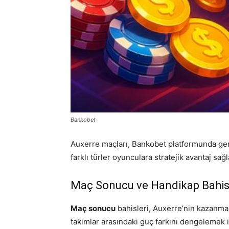
Bankobet
Auxerre maçları, Bankobet platformunda gen
farklı türler oyunculara stratejik avantaj sa
Maç Sonucu ve Handikap Bahisl
Maç sonucu
bahisleri, Auxerre’nin kazanma
takımlar arasındaki güç farkını dengelemek i