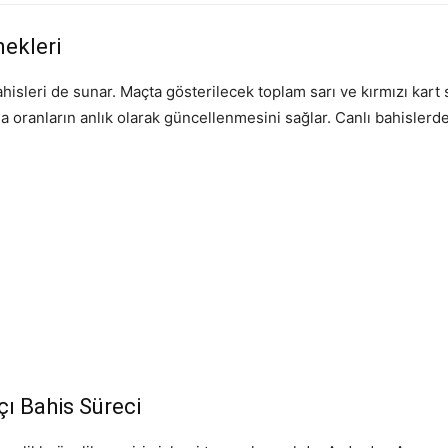
nekleri
hisleri de sunar. Maçta gösterilecek toplam sarı ve kırmızı kart sa
oranların anlık olarak güncellenmesini sağlar. Canlı bahislerde g
ı Bahis Süreci