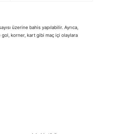
yısı üzerine bahis yapılabilir. Ayrıca,
ol, korner, kart gibi maç içi olaylara