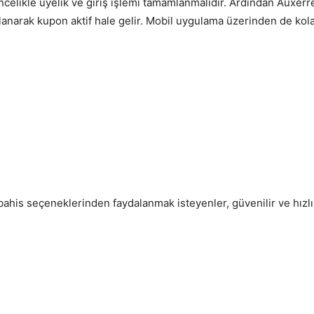
elikle üyelik ve giriş işlemi tamamlanmalıdır. Ardından Auxerr
aylanarak kupon aktif hale gelir. Mobil uygulama üzerinden de kola
ahis seçeneklerinden faydalanmak isteyenler, güvenilir ve hızlı