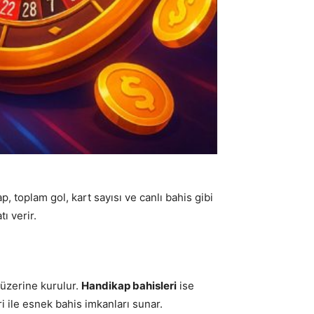
, toplam gol, kart sayısı ve canlı bahis gibi
ı verir.
üzerine kurulur.
Handikap bahisleri
ise
i ile esnek bahis imkanları sunar.