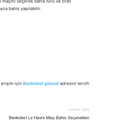
e maçını seçerek bahis türü ve oran
yca bahis yapılabilir.
 erişim için
Bankobet güncel
adresini tercih
Sonraki İçerik
Bankobet Le Havre Maçı Bahis Seçenekleri