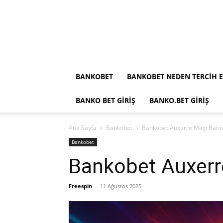
BANKOBET
BANKOBET NEDEN TERCIH E
BANKO BET GIRIŞ
BANKO.BET GIRIŞ
Ana Sayfa
Bankobet
Bankobet Auxerre Maçı Bahis
Bankobet
Bankobet Auxerr
Freespin
-
11 Ağustos 2025