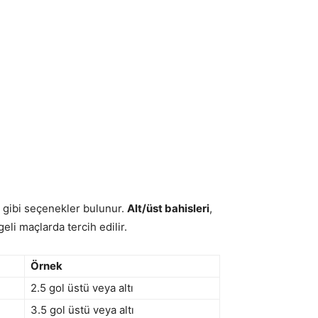
tı gibi seçenekler bulunur.
Alt/üst bahisleri
,
eli maçlarda tercih edilir.
Örnek
2.5 gol üstü veya altı
3.5 gol üstü veya altı