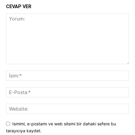
CEVAP VER
Ismimi, e-postamı ve web sitemi bir dahaki sefere bu
tarayıcıya kaydet.