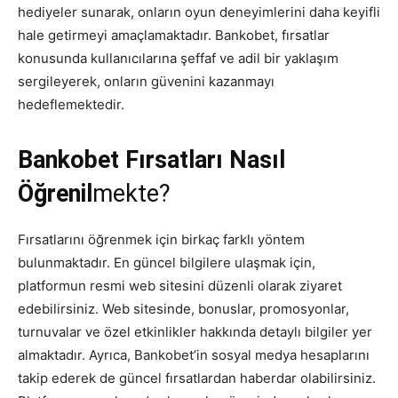
hediyeler sunarak, onların oyun deneyimlerini daha keyifli
hale getirmeyi amaçlamaktadır. Bankobet, fırsatlar
konusunda kullanıcılarına şeffaf ve adil bir yaklaşım
sergileyerek, onların güvenini kazanmayı
hedeflemektedir.
Bankobet Fırsatları Nasıl
Öğrenil
mekte?
Fırsatlarını öğrenmek için birkaç farklı yöntem
bulunmaktadır. En güncel bilgilere ulaşmak için,
platformun resmi web sitesini düzenli olarak ziyaret
edebilirsiniz. Web sitesinde, bonuslar, promosyonlar,
turnuvalar ve özel etkinlikler hakkında detaylı bilgiler yer
almaktadır. Ayrıca, Bankobet’in sosyal medya hesaplarını
takip ederek de güncel fırsatlardan haberdar olabilirsiniz.