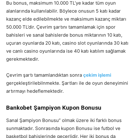
Bu bonus, maksimum 10.000 TL’ye kadar tüm oyun
alanlarında kullanılabilir. Böylece onusun 5 katı kadar
kazanç elde edilebilmekte ve maksimum kazanç miktarı
50.000 TL’dir. Çevrim şartını tamamlamak için spor
bahisleri ve sanal bahislerde bonus miktarının 10 katı,
uçuran oyunlarda 20 katı, casino slot oyunlarında 30 katı
ve canlı casino oyunlarında ise 40 katı katılım sağlamak
gerekmektedir.
Çevrim şartı tamamlandıktan sonra
çekim işlemi
gerçekleştirilebilnmekte. Şartları ile de oyun deneyimini
artırmayı hedeflemektedir.
Bankobet Şampiyon Kupon Bonusu
Sanal Şampiyon Bonusu” olmak üzere iki farklı bonus
sunmaktadır. Sonrasında kupon Bonusu ise futbol ve
basketbol bahislerinde geçerlidir. Her iki bonus da