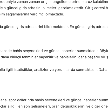
nedeniyle zaman zaman erişim engellemelerine maruz kalabilmek
için güncel giriş adresini bilmeleri gerekmektedir. Giriş adresi ha
işim sağlamalarına yardımcı olmaktadır.
 güncel giriş adreslerini bildirmektedir. En güncel giriş adresle
elpazede bahis seçenekleri ve güncel haberler sunmaktadır. Böyle
daha bilinçli tahminler yapabilir ve bahislerini daha başarılı bir
lla ilgili istatistikler, analizler ve yorumlar da sunmaktadır. Daha
.
i sanal spor dallarında bahis seçenekleri ve güncel haberler sun
larla ilgili en son gelişmeleri, oran değişikliklerini ve diğer önem