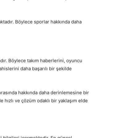
nmaktadır. Böylece sporlar hakkında daha
dır. Böylece takım haberlerini, oyuncu
hislerini daha başarılı bir şekilde
Sonrasında hakkında daha derinlemesine bir
e hızlı ve çözüm odaklı bir yaklaşım elde
 bilgileri içermektedir. En güncel