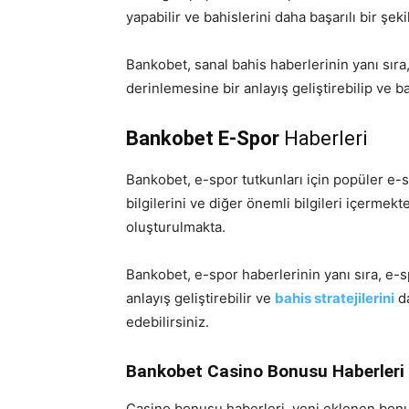
yapabilir ve bahislerini daha başarılı bir şek
Bankobet, sanal bahis haberlerinin yanı sıra,
derinlemesine bir anlayış geliştirebilip ve bah
Bankobet E-Spor
Haberleri
Bankobet, e-spor tutkunları için popüler e-
bilgilerini ve diğer önemli bilgileri içermekt
oluşturulmakta.
Bankobet, e-spor haberlerinin yanı sıra, e-sp
anlayış geliştirebilir ve
bahis stratejilerini
da
edebilirsiniz.
Bankobet Casino Bonusu Haberleri
Casino bonusu haberleri, yeni eklenen bonusl