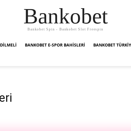
Bankobet
Bankobet Spin - Bankobet Slot Freespin
DILMELI
BANKOBET E-SPOR BAHISLERI
BANKOBET TÜRKIY
eri