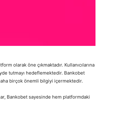
tform olarak öne çıkmaktadır. Kullanıcılarına
zeyde tutmayı hedeflemektedir. Bankobet
daha birçok önemli bilgiyi içermektedir.
ılar, Bankobet sayesinde hem platformdaki