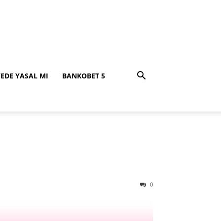
EDE YASAL MI
BANKOBET 5
0