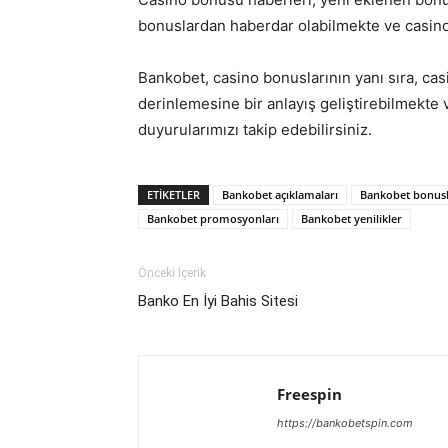
bonuslardan haberdar olabilmekte ve casino
Bankobet, casino bonuslarının yanı sıra, casi
derinlemesine bir anlayış geliştirebilmekte
duyurularımızı takip edebilirsiniz.
ETIKETLER
Bankobet açıklamaları
Bankobet bonusl
Bankobet promosyonları
Bankobet yenilikler
Önceki İçerik
Banko En İyi Bahis Sitesi
Freespin
https://bankobetspin.com