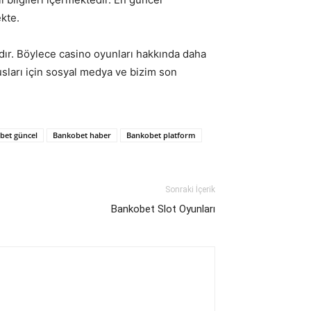
kte.
tadır. Böylece casino oyunları hakkında daha
sları için sosyal medya ve bizim son
bet güncel
Bankobet haber
Bankobet platform
Sonraki İçerik
Bankobet Slot Oyunları