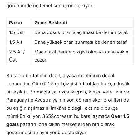
görünümde üç temel sonuç öne çıkıyor:
Pazar
Genel Beklenti
1.5 Üst
Daha düşük oranla açılması beklenen taraf.
1.5 Alt
Daha yüksek oran sunması beklenen taraf.
2.5 Alt/
Maçın asıl denge çizgisi olmaya daha yakın
Üst
pazar.
Bu tablo bir tahmin değil, piyasa mantığının doğal
sonucudur. Çünkü 1.5 gol çizgisi futbolda oldukça düşük
bir eşiktir. Bir maçta yalnızca
iki gol
çıkması yeterlidir ve
Paraguay ile Avustralya’nın son dönem skor profilleri de
bu eşiğin aşılmasını imkânsız değil, aksine oldukça
mümkün kılıyor. 365Scores’un bu karşılaşmada
Over 1.5
goals
pazarını öne çıkan marketlerden biri olarak
göstermesi de aynı yönü destekliyor.