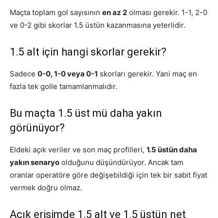
Maçta toplam gol sayısının
en az 2
olması gerekir. 1-1, 2-0
ve 0-2 gibi skorlar 1.5 üstün kazanmasına yeterlidir.
1.5 alt için hangi skorlar gerekir?
Sadece
0-0, 1-0 veya 0-1
skorları gerekir. Yani maç en
fazla tek golle tamamlanmalıdır.
Bu maçta 1.5 üst mü daha yakın
görünüyor?
Eldeki açık veriler ve son maç profilleri,
1.5 üstün daha
yakın senaryo
olduğunu düşündürüyor. Ancak tam
oranlar operatöre göre değişebildiği için tek bir sabit fiyat
vermek doğru olmaz.
Açık erişimde 1.5 alt ve 1.5 üstün net