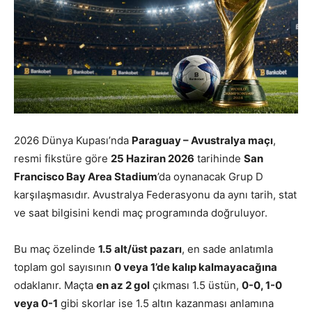
2026 Dünya Kupası’nda
Paraguay – Avustralya maçı
,
resmi fikstüre göre
25 Haziran 2026
tarihinde
San
Francisco Bay Area Stadium
’da oynanacak Grup D
karşılaşmasıdır. Avustralya Federasyonu da aynı tarih, stat
ve saat bilgisini kendi maç programında doğruluyor.
Bu maç özelinde
1.5 alt/üst pazarı
, en sade anlatımla
toplam gol sayısının
0 veya 1’de kalıp kalmayacağına
odaklanır. Maçta
en az 2 gol
çıkması 1.5 üstün,
0-0, 1-0
veya 0-1
gibi skorlar ise 1.5 altın kazanması anlamına