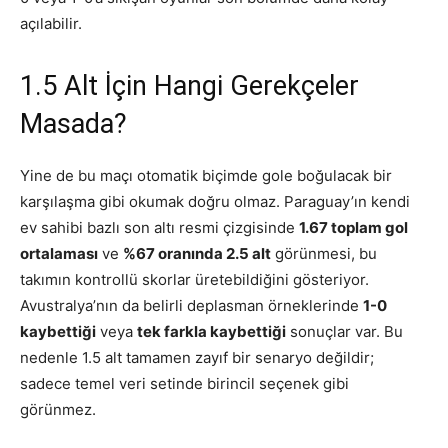
açılabilir.
1.5 Alt İçin Hangi Gerekçeler
Masada?
Yine de bu maçı otomatik biçimde gole boğulacak bir
karşılaşma gibi okumak doğru olmaz. Paraguay’ın kendi
ev sahibi bazlı son altı resmi çizgisinde
1.67 toplam gol
ortalaması
ve
%67 oranında 2.5 alt
görünmesi, bu
takımın kontrollü skorlar üretebildiğini gösteriyor.
Avustralya’nın da belirli deplasman örneklerinde
1-0
kaybettiği
veya
tek farkla kaybettiği
sonuçlar var. Bu
nedenle 1.5 alt tamamen zayıf bir senaryo değildir;
sadece temel veri setinde birincil seçenek gibi
görünmez.