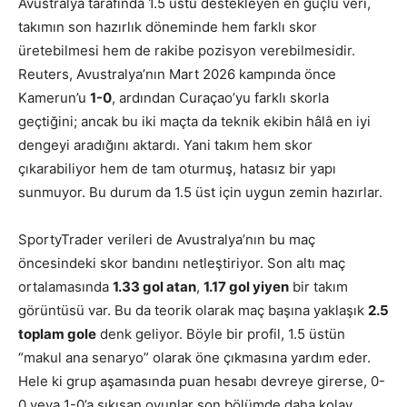
Avustralya tarafında 1.5 üstü destekleyen en güçlü veri,
takımın son hazırlık döneminde hem farklı skor
üretebilmesi hem de rakibe pozisyon verebilmesidir.
Reuters, Avustralya’nın Mart 2026 kampında önce
Kamerun’u
1-0
, ardından Curaçao’yu farklı skorla
geçtiğini; ancak bu iki maçta da teknik ekibin hâlâ en iyi
dengeyi aradığını aktardı. Yani takım hem skor
çıkarabiliyor hem de tam oturmuş, hatasız bir yapı
sunmuyor. Bu durum da 1.5 üst için uygun zemin hazırlar.
SportyTrader verileri de Avustralya’nın bu maç
öncesindeki skor bandını netleştiriyor. Son altı maç
ortalamasında
1.33 gol atan
,
1.17 gol yiyen
bir takım
görüntüsü var. Bu da teorik olarak maç başına yaklaşık
2.5
toplam gole
denk geliyor. Böyle bir profil, 1.5 üstün
“makul ana senaryo” olarak öne çıkmasına yardım eder.
Hele ki grup aşamasında puan hesabı devreye girerse, 0-
0 veya 1-0’a sıkışan oyunlar son bölümde daha kolay