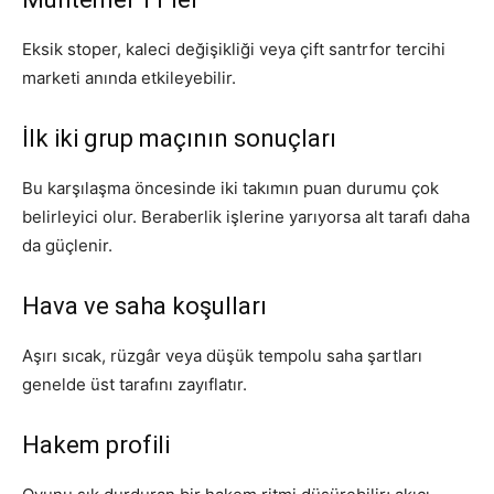
Eksik stoper, kaleci değişikliği veya çift santrfor tercihi
marketi anında etkileyebilir.
İlk iki grup maçının sonuçları
Bu karşılaşma öncesinde iki takımın puan durumu çok
belirleyici olur. Beraberlik işlerine yarıyorsa alt tarafı daha
da güçlenir.
Hava ve saha koşulları
Aşırı sıcak, rüzgâr veya düşük tempolu saha şartları
genelde üst tarafını zayıflatır.
Hakem profili