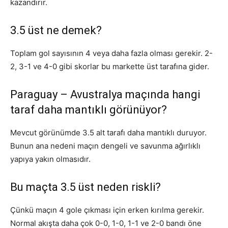
kazandırır.
3.5 üst ne demek?
Toplam gol sayısının 4 veya daha fazla olması gerekir. 2-
2, 3-1 ve 4-0 gibi skorlar bu markette üst tarafına gider.
Paraguay – Avustralya maçında hangi
taraf daha mantıklı görünüyor?
Mevcut görünümde 3.5 alt tarafı daha mantıklı duruyor.
Bunun ana nedeni maçın dengeli ve savunma ağırlıklı
yapıya yakın olmasıdır.
Bu maçta 3.5 üst neden riskli?
Çünkü maçın 4 gole çıkması için erken kırılma gerekir.
Normal akışta daha çok 0-0, 1-0, 1-1 ve 2-0 bandı öne