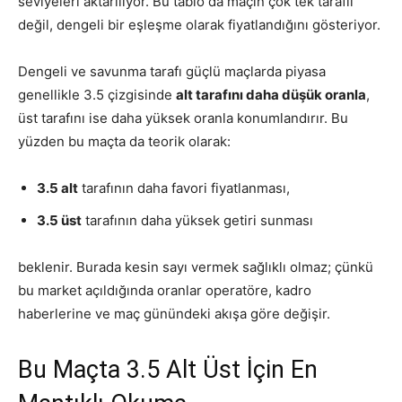
seviyeleri aktarılıyor. Bu tablo da maçın çok tek taraflı
değil, dengeli bir eşleşme olarak fiyatlandığını gösteriyor.
Dengeli ve savunma tarafı güçlü maçlarda piyasa
genellikle 3.5 çizgisinde
alt tarafını daha düşük oranla
,
üst tarafını ise daha yüksek oranla konumlandırır. Bu
yüzden bu maçta da teorik olarak:
3.5 alt
tarafının daha favori fiyatlanması,
3.5 üst
tarafının daha yüksek getiri sunması
beklenir. Burada kesin sayı vermek sağlıklı olmaz; çünkü
bu market açıldığında oranlar operatöre, kadro
haberlerine ve maç günündeki akışa göre değişir.
Bu Maçta 3.5 Alt Üst İçin En