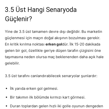
3.5 Üst Hangi Senaryoda
Güçlenir?
Yine de 3.5 üst tamamen devre dışı değildir. Bu marketin
güçlenmesi için maçın doğal akışının bozulması gerekir.
En kritik kırılma noktası
erken gol
dür. İlk 15-20 dakikada
gelen bir gol, özellikle geriye düşen tarafın çizgisini öne
taşımasına neden olursa maç beklenenden daha açık hale
gelebilir.
3.5 üst tarafını canlandırabilecek senaryolar şunlardır:
İlk yarıda erken gol gelmesi.
Bir takımın ilk bölümde kırmızı kart görmesi.
Duran toplardan gelen hızlı iki golle oyunun dengeden