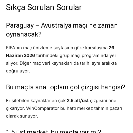
Sıkça Sorulan Sorular
Paraguay – Avustralya maçı ne zaman
oynanacak?
FIFA’nın maç önizleme sayfasına göre karşılaşma
26
Haziran 2026
tarihindeki grup maçı programında yer
alıyor. Diğer maç veri kaynakları da tarihi aynı aralıkta
doğruluyor.
Bu maçta ana toplam gol çizgisi hangisi?
Erişilebilen kaynaklar en çok
2.5 alt/üst
çizgisini öne
çıkarıyor. WinComparator bu hattı merkez tahmin pazarı
olarak sunuyor.
1.5 üst marketi bu maçta var mı?