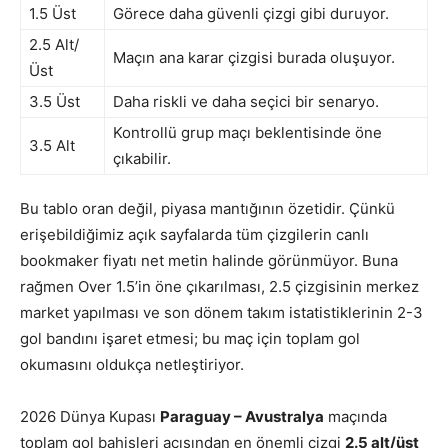
1.5 Üst
Görece daha güvenli çizgi gibi duruyor.
2.5 Alt/
Maçın ana karar çizgisi burada oluşuyor.
Üst
3.5 Üst
Daha riskli ve daha seçici bir senaryo.
Kontrollü grup maçı beklentisinde öne
3.5 Alt
çıkabilir.
Bu tablo oran değil, piyasa mantığının özetidir. Çünkü
erişebildiğimiz açık sayfalarda tüm çizgilerin canlı
bookmaker fiyatı net metin halinde görünmüyor. Buna
rağmen Over 1.5’in öne çıkarılması, 2.5 çizgisinin merkez
market yapılması ve son dönem takım istatistiklerinin 2-3
gol bandını işaret etmesi; bu maç için toplam gol
okumasını oldukça netleştiriyor.
2026 Dünya Kupası
Paraguay – Avustralya
maçında
toplam gol bahisleri açısından en önemli çizgi
2.5 alt/üst