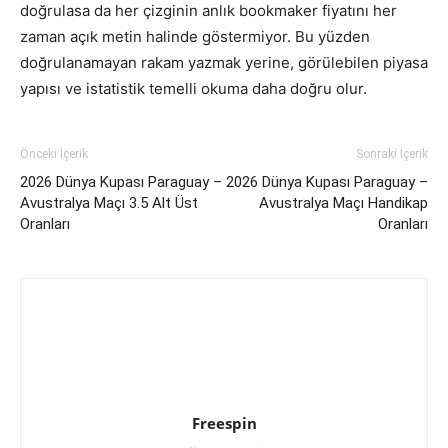
doğrulasa da her çizginin anlık bookmaker fiyatını her
zaman açık metin halinde göstermiyor. Bu yüzden
doğrulanamayan rakam yazmak yerine, görülebilen piyasa
yapısı ve istatistik temelli okuma daha doğru olur.
Önceki İçerik
Sonraki İçerik
2026 Dünya Kupası Paraguay –
2026 Dünya Kupası Paraguay –
Avustralya Maçı 3.5 Alt Üst
Avustralya Maçı Handikap
Oranları
Oranları
Freespin